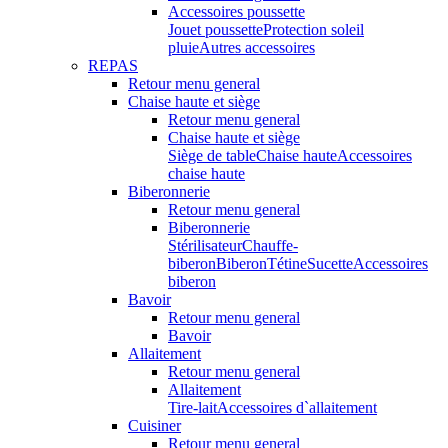
Accessoires poussette
Jouet poussette
Protection soleil
pluie
Autres accessoires
REPAS
Retour menu general
Chaise haute et siège
Retour menu general
Chaise haute et siège
Siège de table
Chaise haute
Accessoires
chaise haute
Biberonnerie
Retour menu general
Biberonnerie
Stérilisateur
Chauffe-
biberon
Biberon
Tétine
Sucette
Accessoires
biberon
Bavoir
Retour menu general
Bavoir
Allaitement
Retour menu general
Allaitement
Tire-lait
Accessoires d`allaitement
Cuisiner
Retour menu general