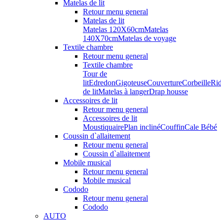
Matelas de lit
Retour menu general
Matelas de lit
Matelas 120X60cm
Matelas
140X70cm
Matelas de voyage
Textile chambre
Retour menu general
Textile chambre
Tour de
lit
Edredon
Gigoteuse
Couverture
Corbeille
Ri
de lit
Matelas à langer
Drap housse
Accessoires de lit
Retour menu general
Accessoires de lit
Moustiquaire
Plan incliné
Couffin
Cale Bébé
Coussin d`allaitement
Retour menu general
Coussin d`allaitement
Mobile musical
Retour menu general
Mobile musical
Cododo
Retour menu general
Cododo
AUTO