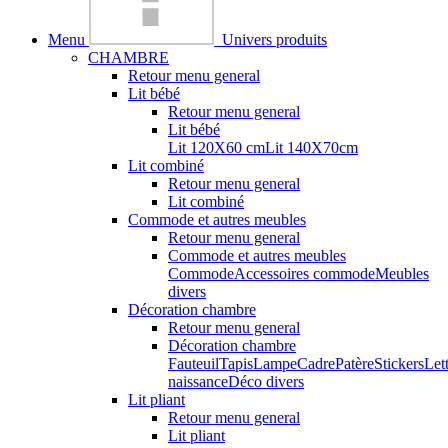
Menu
Univers produits
CHAMBRE
Retour menu general
Lit bébé
Retour menu general
Lit bébé
Lit 120X60 cm
Lit 140X70cm
Lit combiné
Retour menu general
Lit combiné
Commode et autres meubles
Retour menu general
Commode et autres meubles
Commode
Accessoires commode
Meubles
divers
Décoration chambre
Retour menu general
Décoration chambre
Fauteuil
Tapis
Lampe
Cadre
Patère
Stickers
Let
naissance
Déco divers
Lit pliant
Retour menu general
Lit pliant