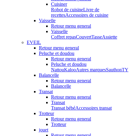
Cuisiner
Robot de cuisine
Livre de
recettes
Accessoires de cuisine
Vaisselle
Retour menu general
Vaisselle
Coffret repas
Couvert
Tasse
Assiette
EVEIL
Retour menu general
Peluche et doudou
Retour menu general
Peluche et doudou
Nattou
Kaloo
Autres marques
Sauthon
TY
Balancelle
Retour menu general
Balancelle
Transat
Retour menu general
Transat
Transat bébé
Accessoires transat
Trotteur
Retour menu general
Trotteur
jouet
Retour menu general