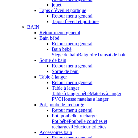
jouet
Tapis d`éveil et portique
Retour menu general
Tapis d`éveil et portique
BAIN
Retour menu general
Bain bébé
Retour menu general
Bain bébé
Siège de bain
Baignoire
Transat de bain
Sortie de bain
Retour menu general
Sortie de bain
Table à langer
Retour menu general
Table à langer
Table à langer bébé
Matelas à langer
PVC
Housse matelas à langer
Pot, poubelle, recharge
Retour menu general
Pot, poubelle, recharge
Pot bébé
Poubelle couches et
recharges
Réducteur toilettes
Accessoires bain
Retour menu general